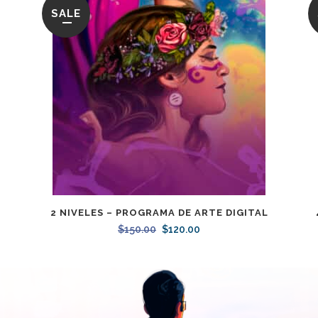
SALE
2 NIVELES – PROGRAMA DE ARTE DIGITAL
$
150.00
Original
$
120.00
Current
price
price
was:
is:
$150.00.
$120.00.