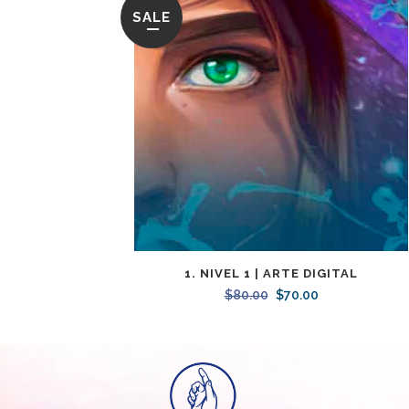
SALE
1. NIVEL 1 | ARTE DIGITAL
$
80.00
Original
$
70.00
Current
price
price
was:
is:
$80.00.
$70.00.