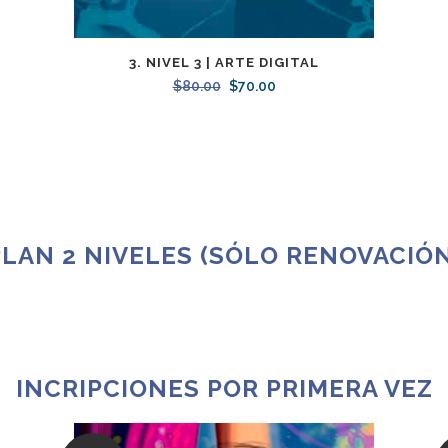
3. NIVEL 3 | ARTE DIGITAL
$
80.00
Original
$
70.00
Current
price
price
was:
is:
$80.00.
$70.00.
PLAN 2 NIVELES (SÓLO RENOVACIÓN
INCRIPCIONES POR PRIMERA VEZ