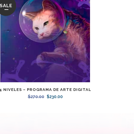
SALE
4 NIVELES – PROGRAMA DE ARTE DIGITAL
$
270.00
Original
$
230.00
Current
price
price
was:
is:
$270.00.
$230.00.