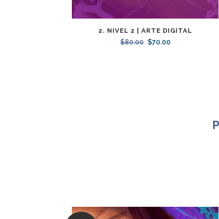
2. NIVEL 2 | ARTE DIGITAL
$
80.00
Original
$
70.00
Current
price
price
was:
is:
$80.00.
$70.00.