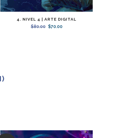
4. NIVEL 4 | ARTE DIGITAL
$
80.00
Original
$
70.00
Current
price
price
was:
is:
$80.00.
$70.00.
)