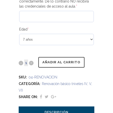
correctamente. De lo contrario NO recibirá
las credenciales de acceso al aula.
*
(required)
Edad
*
(required)
NIVEL
AÑADIR AL CARRITO
4
SKU:
04-RENOVACION
(BÁSICO)
CATEGORÍA:
Renovación básico (niveles IV, V,
quantity
VI)
SHARE ON:
DESCRIPCIÓN