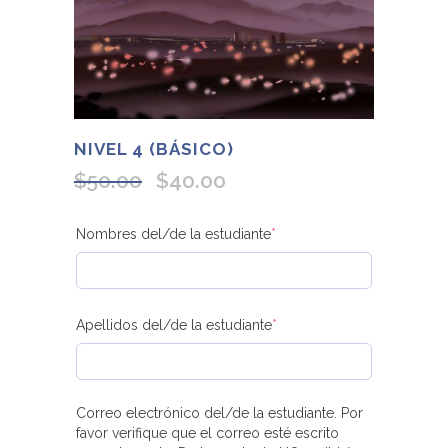
NIVEL 4 (BÁSICO)
$
50.00
$
40.00
Original
Current
price
price
was:
is:
Nombres del/de la estudiante
*
(required)
$50.00.
$40.00.
Apellidos del/de la estudiante
*
(required)
Correo electrónico del/de la estudiante. Por
favor verifique que el correo esté escrito